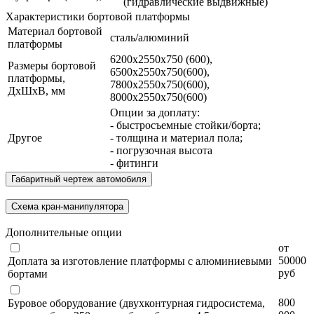
(гидравлические выдвижные)
Характеристики бортовой платформы
Материал бортовой
сталь/алюминий
платформы
6200х2550х750 (600),
Размеры бортовой
6500х2550х750(600),
платформы,
7800х2550х750(600),
ДхШхВ, мм
8000х2550х750(600)
Опции за доплату:
- быстросъемные стойки/борта;
Другое
- толщина и материал пола;
- погрузочная высота
- фитинги
Габаритный чертеж автомобиля
Схема кран-манипулятора
Дополнительные опции
от
50000
Доплата за изготовление платформы с алюминиевыми
руб
бортами
800
Буровое оборудование (двухконтурная гидросистема,