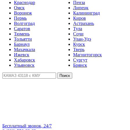
Краснодар
Пенза
Омск
Липецк
Воронеж
Калининград
Пермь
Киров
Волгоград
Астрахань
Саратов
Тула
Тюмень
Сочи
Тольятти
Улан-Удэ
Барнаул
Курск
Махачкала
Тверь
Ижевск
Магнитогорск
Хабаровск
Сургут
Ульяновск
Брянск
Поиск
Бесплатный звонок, 24/7