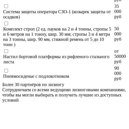
35
000
Система защиты оператора СЗО-1 (козырек защиты от
руб
осадков)
50
Комплект строп (2 ед. пауков на 2 и 4 тонны, стропы 5
000
и 6 метров на 1 тонну, шир. 30 мм; стропы 3 и 4 метра
руб
на 3 тонны, шир. 90 мм, стяжной ремень от 5 до 10
тонн )
от
50000
Настил бортовой платформы из рифленого стального
руб
листа
90
000
Пневмосиденье с подлокотником
руб
Более 30 партнёров по лизингу
Сотрудничаем со всеми ведущими лизинговыми компаниями,
чтобы вы могли выбирать и получить лучшие из доступных
условий