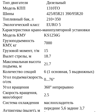
Тип двигателя
Дизельный
Модель КПП
1310TO
Шины
425/85R21 390/95R20
Топливный бак, л
210+350
Экологический класс
EURO 5
Характеристики крано-манипуляторной установки
Модель КМУ
KS1256G
Грузоподъемность
7000
КМУ, кг
Грузовой момент, т/м
15
Вылет стрелы, м
18.7
Максимальная высота
21.7
подъема, м
Количество секций
6 (1 основная, 5 выдвижных)
Угол подъема/скорость,
0...76°
о/сек
Угол вращения
360° непрерывно
Скорость вращения,
2.5
мин/оборот
Система охлаждения
маслоохладитель
передние 5,6 задние 3,7
Аутригеры (вылет), м