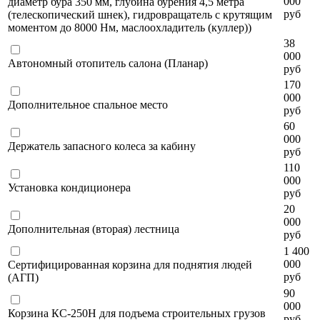
000
диаметр бура 350 мм, глубина бурения 4,5 метра
руб
(телескопический шнек), гидровращатель с крутящим
моментом до 8000 Нм, маслоохладитель (куллер))
38
000
Автономный отопитель салона (Планар)
руб
170
000
Дополнительное спальное место
руб
60
000
Держатель запасного колеса за кабину
руб
110
000
Установка кондиционера
руб
20
000
Дополнительная (вторая) лестница
руб
1 400
000
Сертифицированная корзина для поднятия людей
руб
(АГП)
90
000
Корзина КС-250Н для подъема строительных грузов
руб