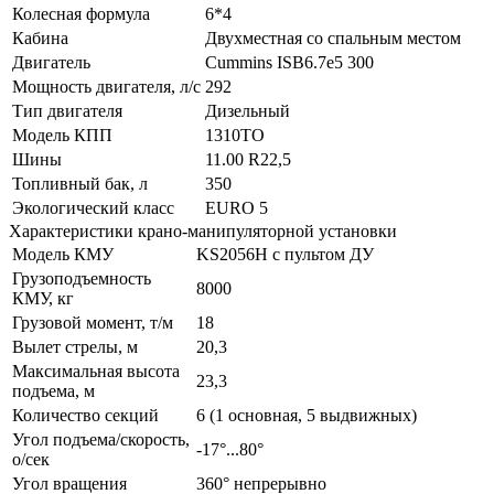
Колесная формула
6*4
Кабина
Двухместная со спальным местом
Двигатель
Cummins ISB6.7e5 300
Мощность двигателя, л/с
292
Тип двигателя
Дизельный
Модель КПП
1310TO
Шины
11.00 R22,5
Топливный бак, л
350
Экологический класс
EURO 5
Характеристики крано-манипуляторной установки
Модель КМУ
KS2056H c пультом ДУ
Грузоподъемность
8000
КМУ, кг
Грузовой момент, т/м
18
Вылет стрелы, м
20,3
Максимальная высота
23,3
подъема, м
Количество секций
6 (1 основная, 5 выдвижных)
Угол подъема/скорость,
-17°...80°
о/сек
Угол вращения
360° непрерывно