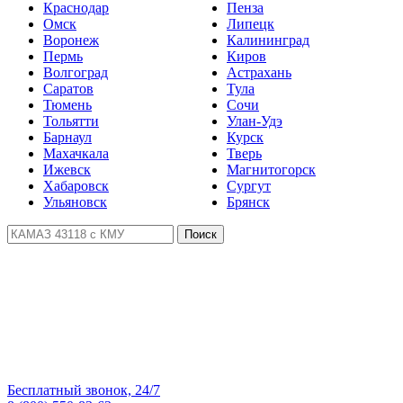
Краснодар
Пенза
Омск
Липецк
Воронеж
Калининград
Пермь
Киров
Волгоград
Астрахань
Саратов
Тула
Тюмень
Сочи
Тольятти
Улан-Удэ
Барнаул
Курск
Махачкала
Тверь
Ижевск
Магнитогорск
Хабаровск
Сургут
Ульяновск
Брянск
Поиск
Бесплатный звонок, 24/7