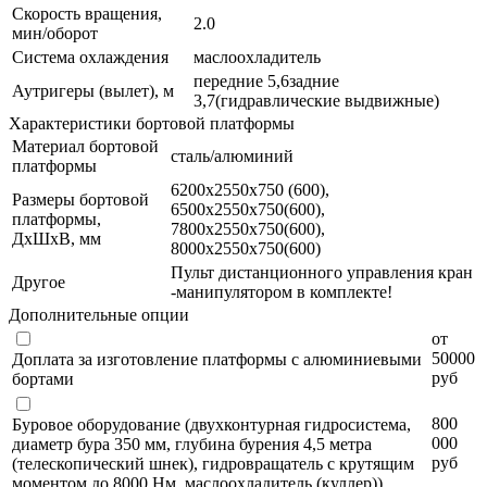
Скорость вращения,
2.0
мин/оборот
Система охлаждения
маслоохладитель
передние 5,6задние
Аутригеры (вылет), м
3,7(гидравлические выдвижные)
Характеристики бортовой платформы
Материал бортовой
сталь/алюминий
платформы
6200х2550х750 (600),
Размеры бортовой
6500х2550х750(600),
платформы,
7800х2550х750(600),
ДхШхВ, мм
8000х2550х750(600)
Пульт дистанционного управления кран
Другое
-манипулятором в комплекте!
Дополнительные опции
от
50000
Доплата за изготовление платформы с алюминиевыми
руб
бортами
800
Буровое оборудование (двухконтурная гидросистема,
000
диаметр бура 350 мм, глубина бурения 4,5 метра
руб
(телескопический шнек), гидровращатель с крутящим
моментом до 8000 Нм, маслоохладитель (куллер))