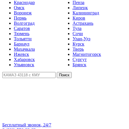
Краснодар
Пенза
Омск
Липецк
Воронеж
Калининград
Пермь
Киров
Волгоград
Астрахань
Саратов
Тула
Тюмень
Сочи
Тольятти
Улан-Удэ
Барнаул
Курск
Махачкала
Тверь
Ижевск
Магнитогорск
Хабаровск
Сургут
Ульяновск
Брянск
Поиск
Бесплатный звонок, 24/7